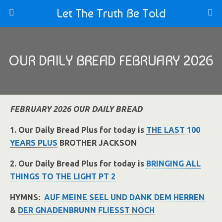
Let The Truth Be Told
OUR DAILY BREAD FEBRUARY 2026
FEBRUARY 2026 OUR DAILY BREAD
1. Our Daily Bread Plus for today is
THE LAST 100
YEARS PLUS
BROTHER JACKSON
2. Our Daily Bread Plus for today is
BRINGING ALL
THINGS TO THE LIGHT PT 2
HYMNS:
AUF MEINE SEEL UND DANK DEM HERREN
&
DER GNADENBRUNN FLIESST NOCH